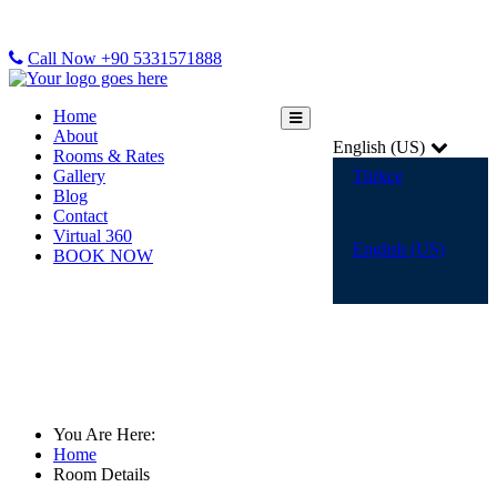
Call Now +90 5331571888
Home
About
English (US)
Rooms & Rates
Gallery
Türkçe
Blog
Contact
Virtual 360
English (US)
BOOK NOW
Room Details
You Are Here:
Home
Room Details