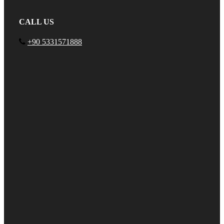
CALL US
+90 5331571888