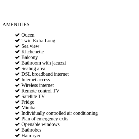
AMENITIES
Queen
Twin Extra Long
Sea view
Kitchenette
Balcony
Bathroom with jacuzzi
Seating area
DSL broadband internet
Internet access
Wireless internet
Remote control TV
Satellite TV
Fridge
Minibar
Individually controlled air conditioning
Plan of emergency exits
Openable windows
Bathrobes
Hairdryer